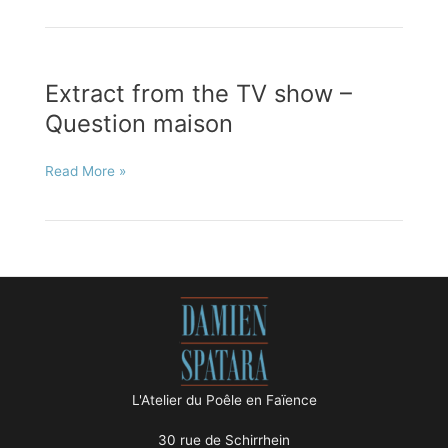
USA
Extract from the TV show –
Question maison
Extract
Read More »
from
the
TV
show
–
Question
maison
L'Atelier du Poêle en Faïence
30 rue de Schirrhein