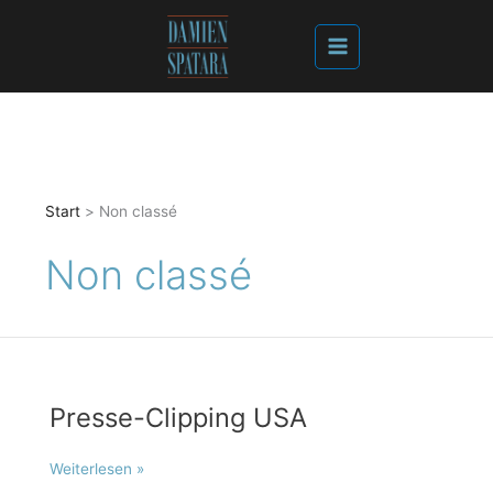
Start
Non classé
Non classé
Presse-Clipping USA
Presse-
Weiterlesen »
Clipping