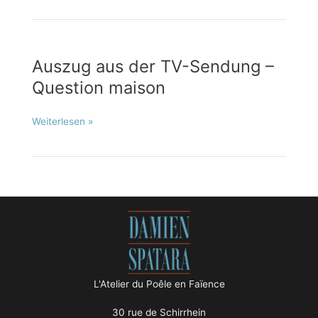
USA
Auszug aus der TV-Sendung –
Question maison
Auszug
Weiterlesen »
aus
der
TV-
Sendung
–
Question
maison
L'Atelier du Poêle en Faïence
30 rue de Schirrhein