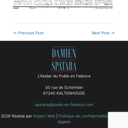
←
Previous Post
Next Post
→
L'Atelier du Poêle en Faïence
30 rue de Schirrhein
67240 KALTENHOUSE
spatara@poele-en-faience.com
2026 Réalisé par
Impact Web
|
Politique de confidentialité
|
Mentions
légales