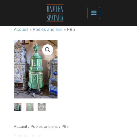
Accueil
»
Poêles anciens
»
P95
Accueil
/
Poêles anciens
/ P95
Poêles anciens