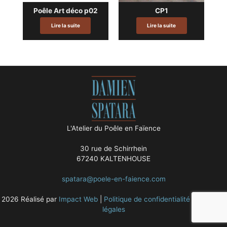
Poêle Art déco p02
CP1
Lire la suite
Lire la suite
L'Atelier du Poêle en Faïence
30 rue de Schirrhein
67240 KALTENHOUSE
spatara@poele-en-faience.com
2026 Réalisé par
Impact Web
|
Politique de confidentialité
|
Mentions
légales