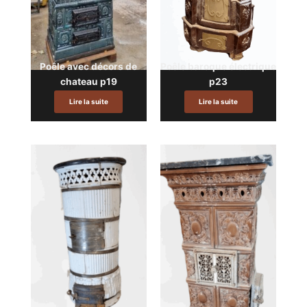
Poêle avec décors de
Poêle baroque électrique
chateau p19
p23
Lire la suite
Lire la suite