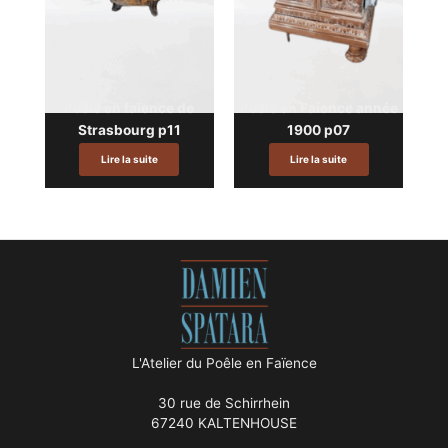
Poêle en faïence de
Poêle en Faience année
Strasbourg p11
1900 p07
Lire la suite
Lire la suite
L'Atelier du Poêle en Faïence
30 rue de Schirrhein
67240 KALTENHOUSE