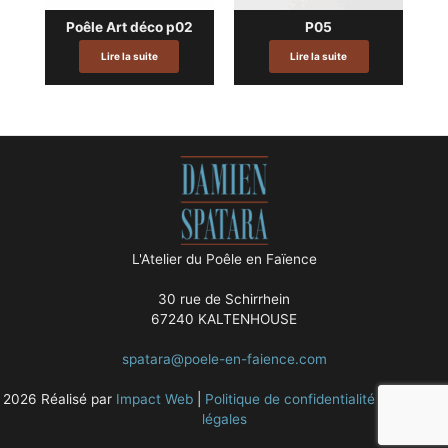
Poêle Art déco p02
P05
Lire la suite
Lire la suite
L'Atelier du Poêle en Faïence
30 rue de Schirrhein
67240 KALTENHOUSE
spatara@poele-en-faience.com
2026 Réalisé par
Impact Web
|
Politique de confidentialité
|
Mentions
légales