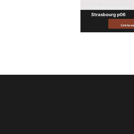
Poêle en faïence de
Strasbourg p06
Lire la su