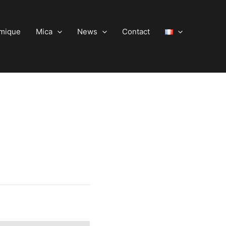
amique
Mica
News
Contact
1