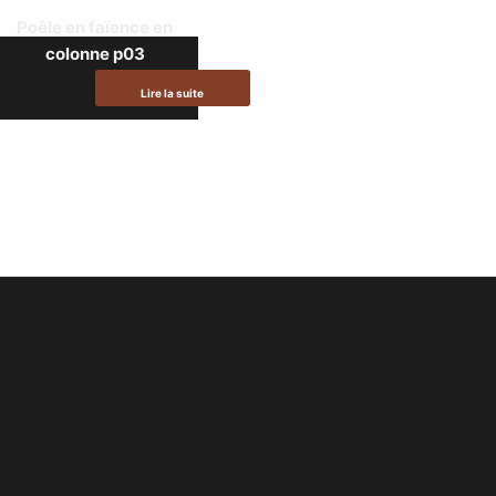
Poêle en faïence en
colonne p03
Lire la suite