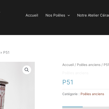
Accueil
Nos Poêles
Notre Atelier Cér
»
P51
Accueil
/
Poêles anciens
/ P5
Poêles anciens
P51
Catégorie :
Poêles anciens