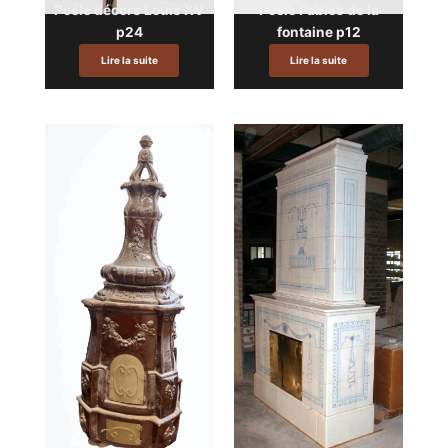
Poêle décors Louis XV
Poêle Fables de la
p24
fontaine p12
Lire la suite
Lire la suite