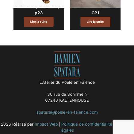
Poêle baroque électrique
p23
CP1
Lire la suite
Lire la suite
L'Atelier du Poêle en Faïence
30 rue de Schirrhein
67240 KALTENHOUSE
spatara@poele-en-faience.com
2026 Réalisé par
Impact Web
|
Politique de confidentialité
|
Mentions
légales