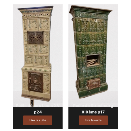
Poêle décors Louis XV
Poêle de Strasbourg
p24
XIXème p17
Lire la suite
Lire la suite