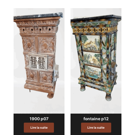
Poêle en Faience année
Poêle Fables de la
1900 p07
fontaine p12
Lire la suite
Lire la suite