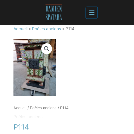
Accueil
»
Poêles anciens
»
P114
Accueil
/
Poêles anciens
/ P114
Poêles anciens
P114