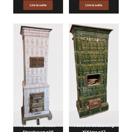
Lire la suite
Lire la suite
Poêle décor vieux
Poêle de Strasbourg
Strasbourg p16
XIXème p17