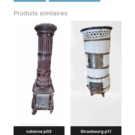
Produits similaires
Poêle en faïence en
Poêle en faïence de
colonne p03
Strasbourg p11