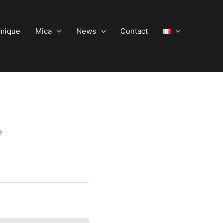
amique
Mica
News
Contact
9