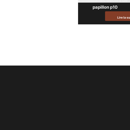
Poêle avec décors de
papillon p10
Lire la su