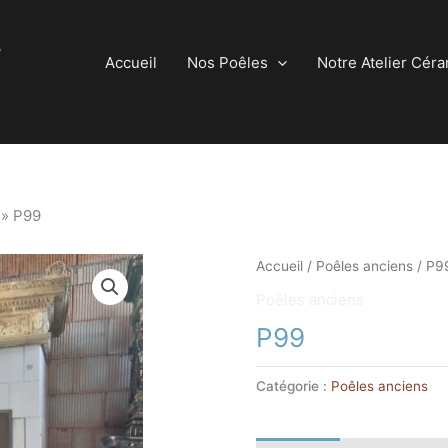
Accueil
Nos Poêles
Notre Atelier Cér
»
P99
Accueil
/
Poêles anciens
/ P9
Poêles anciens
P99
Catégorie :
Poêles anciens