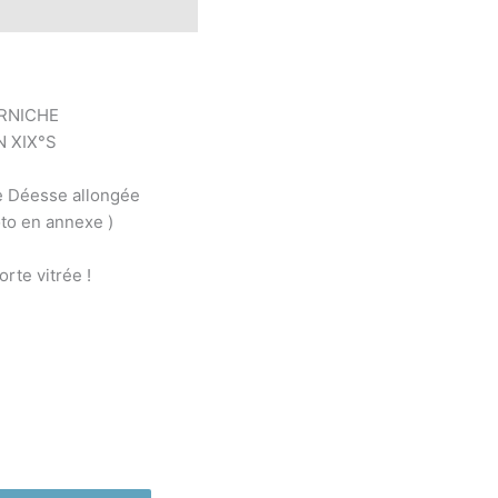
s complémentaires
RNICHE
 XIX°S
ne Déesse allongée
to en annexe )
orte vitrée !