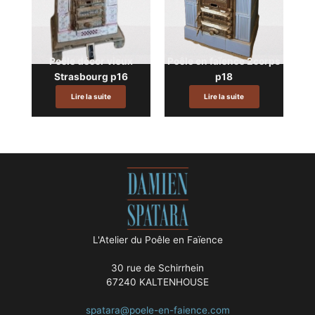
Poêle décor vieux
Poêle en faïence 2corps
Strasbourg p16
p18
Lire la suite
Lire la suite
L'Atelier du Poêle en Faïence
30 rue de Schirrhein
67240 KALTENHOUSE
spatara@poele-en-faience.com