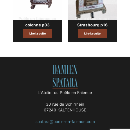
Poêle en faïence en
Poêle décor vieux
colonne p03
Strasbourg p16
Lire la suite
Lire la suite
L'Atelier du Poêle en Faïence
30 rue de Schirrhein
67240 KALTENHOUSE
spatara@poele-en-faience.com