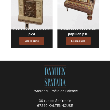
Poêle décors Louis XV
Poêle avec décors de
p24
papillon p10
Lire la suite
Lire la suite
L'Atelier du Poêle en Faïence
30 rue de Schirrhein
67240 KALTENHOUSE