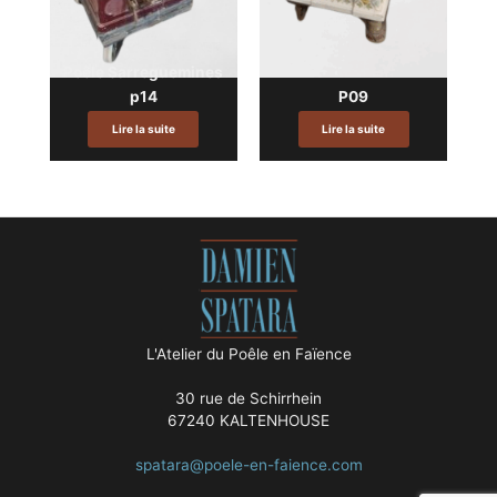
Poêle Sarreguemines
p14
P09
Lire la suite
Lire la suite
L'Atelier du Poêle en Faïence
30 rue de Schirrhein
67240 KALTENHOUSE
spatara@poele-en-faience.com