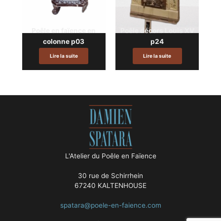
Poêle en faïence en
Poêle décors Louis XV
colonne p03
p24
Lire la suite
Lire la suite
L'Atelier du Poêle en Faïence
30 rue de Schirrhein
67240 KALTENHOUSE
spatara@poele-en-faience.com