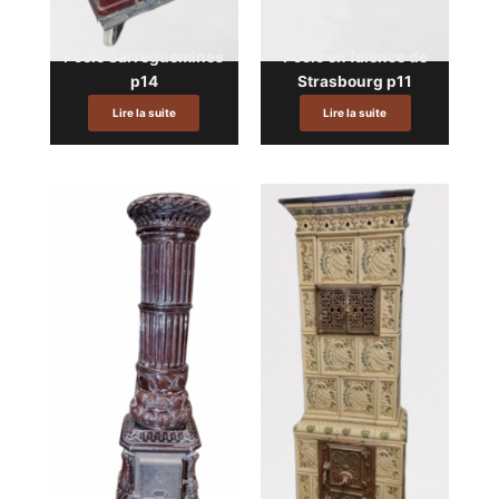
Poêle Sarreguemines
Poêle en faïence de
p14
Strasbourg p11
Lire la suite
Lire la suite