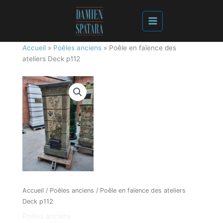
Accueil
»
Poêles anciens
»
Poêle en faïence des
ateliers Deck p112
Accueil
/
Poêles anciens
/ Poêle en faïence des ateliers
Deck p112
Poêles anciens