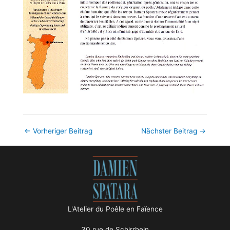
←
Vorheriger Beitrag
Nächster Beitrag
→
L'Atelier du Poêle en Faïence
30 rue de Schirrhein